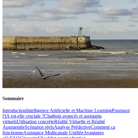
Sommaire
Introduction
Intelligence Artificielle et Machine Learning
Pourquoi
l'IA est-elle cruciale ?
Chatbots avancés et assistants
virtuels
Utilisation concrète
Réalité Virtuelle et Réalité
Augmentée
Scénarios réels
Analyse Prédictive
Comment ça
fonctionne
Assistance Multicanale Unifiée
Avantages