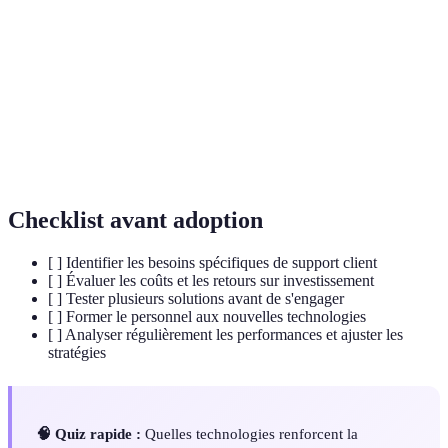
Artificielle
l'intelligence humaine.
(IA)
Machine
Branche de l'IA qui implémente des algorithmes
Learning
capables d'apprendre de l'expérience.
Réalité
Technique consistant à immerger une personne
Virtuelle (VR)
dans un environnement virtuel.
Checklist avant adoption
[ ] Identifier les besoins spécifiques de support client
[ ] Évaluer les coûts et les retours sur investissement
[ ] Tester plusieurs solutions avant de s'engager
[ ] Former le personnel aux nouvelles technologies
[ ] Analyser régulièrement les performances et ajuster les
stratégies
🧠 Quiz rapide :
Quelles technologies renforcent la