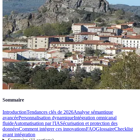
Sommaire
Introduction
Tendances clés de 2026
Analyse sémantique
avancée
Personnalisation dynamique
Intégration omnicanal
fluide
Automatisation par l'IA
Sécurisation et protection des
données
Comment intégrer ces innovations
FAQ
Glossaire
Checklist
avant intégration