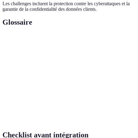
Les challenges incluent la protection contre les cyberattaques et la
garantie de la confidentialité des données clients.
Glossaire
Terme
Définition
Programme automatisé qui interagit avec des
Chatbot
utilisateurs pour fournir des informations ou des
services.
Stratégie de communication qui unifie tous les
Omnicanal
canaux de contact dans une seule plateforme.
Étude du sens dans le langage, essentielle pour
Sémantique
comprendre le contexte dans les interactions
chatbot.
Checklist avant intégration