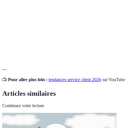
en ligne
internet.
Systèmes informatiques capables d'effectuer des
Intelligence
tâches généralement associées à l'intelligence
Artificielle
humaine.
Analyse des données pour optimiser les décisions
Analytics
commerciales.
---
📺
Pour aller plus loin :
tendances service client 2026
sur YouTube
Articles similaires
Continuez votre lecture