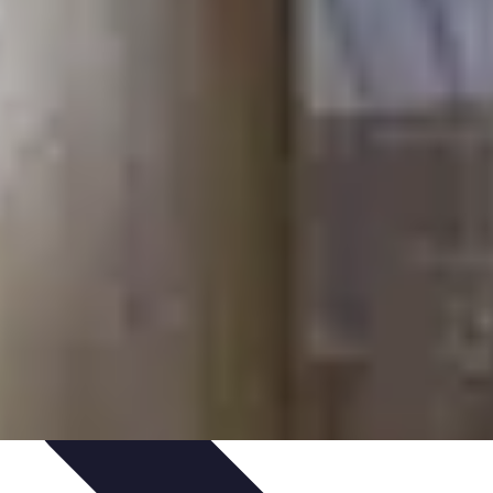
es
Avis expert