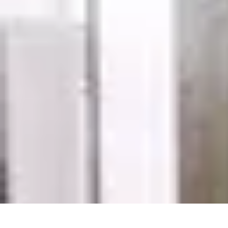
Support Direct
Aide, conseils en ligne
Conseils pratiques
Comparatifs
Outils numériqu
Support Direct