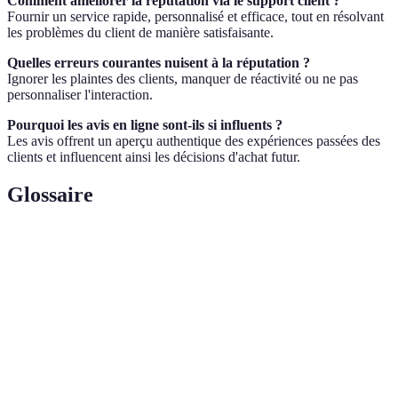
Comment améliorer la réputation via le support client ?
Fournir un service rapide, personnalisé et efficace, tout en résolvant
les problèmes du client de manière satisfaisante.
Quelles erreurs courantes nuisent à la réputation ?
Ignorer les plaintes des clients, manquer de réactivité ou ne pas
personnaliser l'interaction.
Pourquoi les avis en ligne sont-ils si influents ?
Les avis offrent un aperçu authentique des expériences passées des
clients et influencent ainsi les décisions d'achat futur.
Glossaire
Terme
Définition
Réputation en
Image publique d'une entreprise sur internet.
ligne
Support client
Utilisation de divers canaux pour interagir
multicanal
avec les clients.