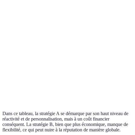
Critère
Stratégie A
Stratégie B
Stratégie C
Horaires de
Assistance
Réactivité
24/7
bureau
priorisée
Semi-
Personnalisation
Personnalisée
Standardisée
personnalisée
Multicanal
Oui
Non
Oui
Coût
Élevé
Bas
Modéré
d'implémentation
Dans ce tableau, la stratégie A se démarque par son haut niveau de
réactivité et de personnalisation, mais à un coût financier
conséquent. La stratégie B, bien que plus économique, manque de
flexibilité, ce qui peut nuire à la réputation de manière globale.