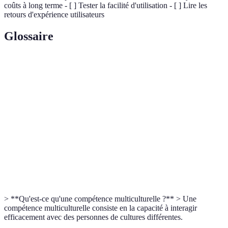
coûts à long terme - [ ] Tester la facilité d'utilisation - [ ] Lire les
retours d'expérience utilisateurs
Glossaire
Terme
Définition
Cloud
Distribution de services informatiques via Internet
Computing
Customer Relationship Management, gestion des
CRM
relations clients
Base de
Système organisé pour stocker, gérer et manipuler
Données
des données
> **Qu'est-ce qu'une compétence multiculturelle ?** > Une
compétence multiculturelle consiste en la capacité à interagir
efficacement avec des personnes de cultures différentes.