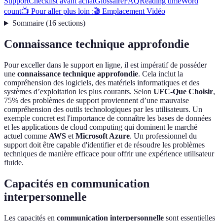
Support
Checklist avant achat
Glossaire
FAQ
Reading time
Word
count
📺 Pour aller plus loin :
🎬 Emplacement Vidéo
Sommaire
(
16
sections
)
Connaissance technique approfondie
Pour exceller dans le support en ligne, il est impératif de posséder
une
connaissance technique approfondie
. Cela inclut la
compréhension des logiciels, des matériels informatiques et des
systèmes d’exploitation les plus courants. Selon
UFC-Que Choisir
,
75% des problèmes de support proviennent d’une mauvaise
compréhension des outils technologiques par les utilisateurs. Un
exemple concret est l'importance de connaître les bases de données
et les applications de cloud computing qui dominent le marché
actuel comme
AWS
et
Microsoft Azure
. Un professionnel du
support doit être capable d'identifier et de résoudre les problèmes
techniques de manière efficace pour offrir une expérience utilisateur
fluide.
Capacités en communication
interpersonnelle
Les capacités en
communication interpersonnelle
sont essentielles