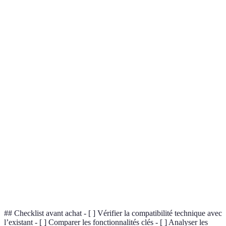
Critère
Zendesk
Freshdesk
Intercom
Ve
In
Facilité
★★★★☆
★★★☆☆
★★★★☆
pl
d'utilisation
in
Z
Fonctionnalités
★★★★★
★★★★☆
★★★☆☆
pl
co
Fr
Coût
★★★☆☆
★★★★☆
★★☆☆☆
pl
ab
Z
Intégrations
★★★★★
★★★★☆
★★★☆☆
pl
co
## Checklist avant achat - [ ] Vérifier la compatibilité technique avec
l’existant - [ ] Comparer les fonctionnalités clés - [ ] Analyser les