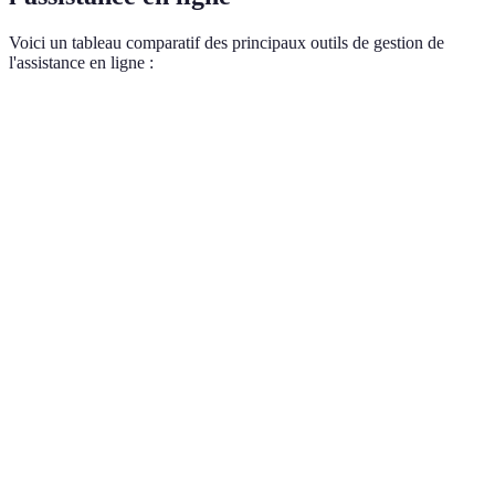
Voici un tableau comparatif des principaux outils de gestion de
l'assistance en ligne :
Critère
Option A
Option B
Option C
Facilité
Interface
Moyennement
Complexe
d'utilisation
intuitive
intuitive
Chat,
Chat,
Tickets
Fonctionnalités
tickets,
intégration
uniquement
stats
CRM
24/7 par
9h-18h par
Tutoriels en
Support client
chat
email
ligne
Gratuite
Prix
29€/mois
49€/mois
jusqu'à 5
agents