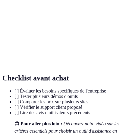
Programme informatique qui simule une
Chatbot
conversation avec des utilisateurs.
Intégration
Connexion entre les outils de gestion des relations
CRM
clients avec d'autres systèmes.
Capacité d'un système à gérer une augmentation de
Scalabilité
charge en augmentant ses ressources.
Checklist avant achat
[ ] Évaluer les besoins spécifiques de l'entreprise
[ ] Tester plusieurs démos d'outils
[ ] Comparer les prix sur plusieurs sites
[ ] Vérifier le support client proposé
[ ] Lire des avis d'utilisateurs précédents
📺 Pour aller plus loin :
Découvrez notre vidéo sur les
critères essentiels pour choisir un outil d'assistance en