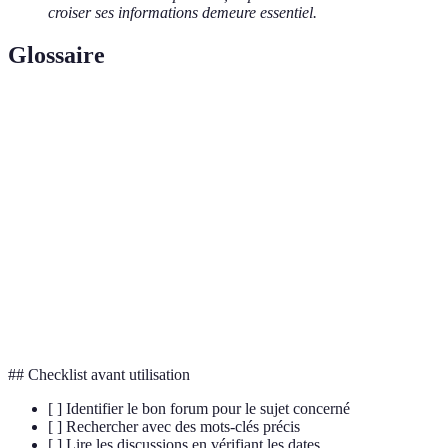
croiser ses informations demeure essentiel.
Glossaire
Terme
Définition
Espace en ligne de discussion et d'échange
Forum
d'idées
Surveillance des échanges pour garantir le
Modération
respect des règles
Community
Personne responsable de l'animation d'une
Manager
communauté en ligne
## Checklist avant utilisation
[ ] Identifier le bon forum pour le sujet concerné
[ ] Rechercher avec des mots-clés précis
[ ] Lire les discussions en vérifiant les dates