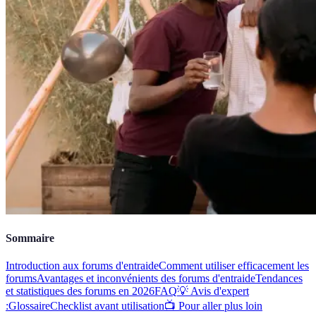
Sommaire
Introduction aux forums d'entraide
Comment utiliser efficacement les
forums
Avantages et inconvénients des forums d'entraide
Tendances
et statistiques des forums en 2026
FAQ
💡 Avis d'expert
:
Glossaire
Checklist avant utilisation
📺 Pour aller plus loin