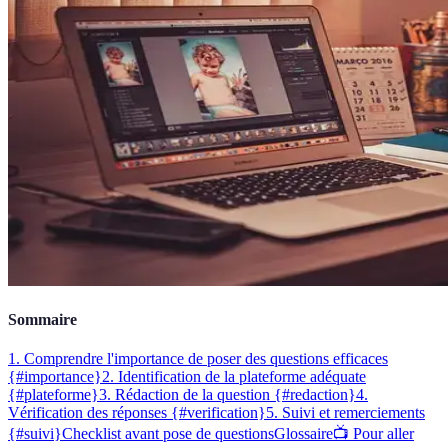
Sommaire
1. Comprendre l'importance de poser des questions efficaces
{#importance}
2. Identification de la plateforme adéquate
{#plateforme}
3. Rédaction de la question {#redaction}
4.
Vérification des réponses {#verification}
5. Suivi et remerciements
{#suivi}
Checklist avant pose de questions
Glossaire
📺 Pour aller