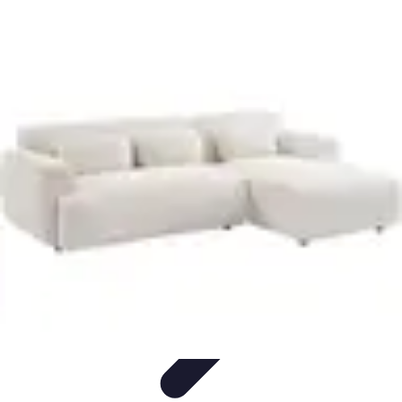
Support Direct
Aide, conseils en ligne
Conseils pratiques
Comparatifs
Outils
numériques
Avis expert
Support Direct