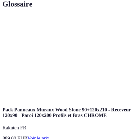
Glossaire
Terme
Définition
Site ou application dédiée à l'échange
Plateforme
d'informations, comme des forums ou groupes
sociaux.
Thème ou problème discuté dans une question
Sujet
posée.
Processus de vérification et de confirmation des
Validation
informations reçues.
Pack Panneaux Muraux Wood Stone 90+120x210 - Receveur
120x90 - Paroi 120x200 Profils et Bras CHROME
Rakuten FR
889.00
EUR
Voir le prix