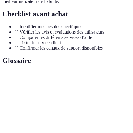
meilleur indicateur de fiabilité.
Checklist avant achat
[ ] Identifier mes besoins spécifiques
[ ] Vérifier les avis et évaluations des utilisateurs
[ ] Comparer les différents services d’aide
[ ] Tester le service client
[ ] Confirmer les canaux de support disponibles
Glossaire
Terme
Définition
Service
Assistance fournie via internet, pouvant inclure
d'aide en
différentes spécialités selon les besoins.
ligne
Support
Service qui répond et aide les utilisateurs face à des
client
questions ou problèmes spécifiques.