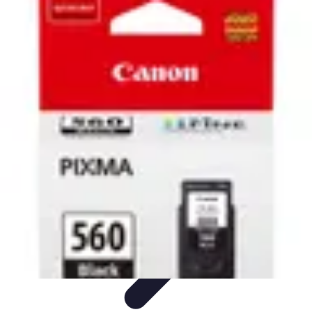
Support Direct
Aide, conseils en ligne
Conseils pratiques
Comparatifs
Outils
numériques
Avis expert
Support Direct