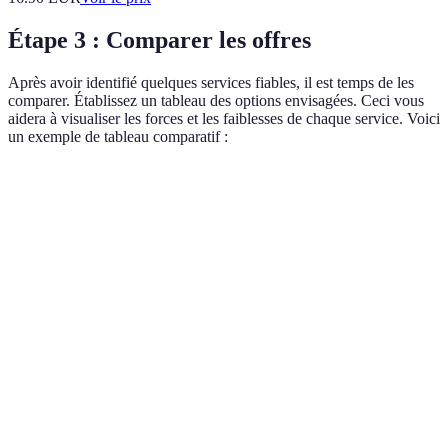
Étape 3 : Comparer les offres
Après avoir identifié quelques services fiables, il est temps de les
comparer. Établissez un tableau des options envisagées. Ceci vous
aidera à visualiser les forces et les faiblesses de chaque service. Voici
un exemple de tableau comparatif :
Critère
Service A
Service B
Service C
Coût
Accessible
Abordable
Élevé
Types de
Chat, E-
Téléphone,
Chat, E-
supports
mail
Live
mail
Taux de
90%
80%
95%
satisfaction
Durée de
24h
12h
2h
réponse